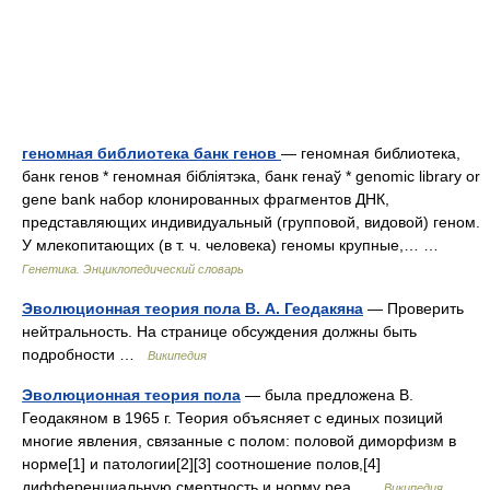
геномная библиотека банк генов
— геномная библиотека,
банк генов * геномная бібліятэка, банк генаў * genomic library or
gene bank набор клонированных фрагментов ДНК,
представляющих индивидуальный (групповой, видовой) геном.
У млекопитающих (в т. ч. человека) геномы крупные,… …
Генетика. Энциклопедический словарь
Эволюционная теория пола В. А. Геодакяна
— Проверить
нейтральность. На странице обсуждения должны быть
подробности …
Википедия
Эволюционная теория пола
— была предложена В.
Геодакяном в 1965 г. Теория объясняет с единых позиций
многие явления, связанные с полом: половой диморфизм в
норме[1] и патологии[2][3] соотношение полов,[4]
дифференциальную смертность и норму реа …
Википедия