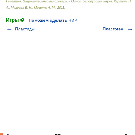
Генетика. Энциклопедический словарь. - Минск: Белорусская наука
.
Картель Н.
А., Макеева Е. Н., Мезенко А. М.
.
2011
.
Игры ⚽
Поможем сделать НИР
Пластиды
Плаcтоген