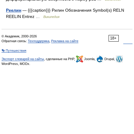
Реелин
— {{{caption}}} Рилин Обозначения Symbol(s) RELN
REELIN Entrez …
Википедия
© Академик, 2000-2026
18+
Обратная связь:
Техподдержка
,
Реклама на сайте
👣 Путешествия
Экспорт словарей на сайты
, сделанные на PHP,
Joomla,
Drupal,
WordPress, MODx.