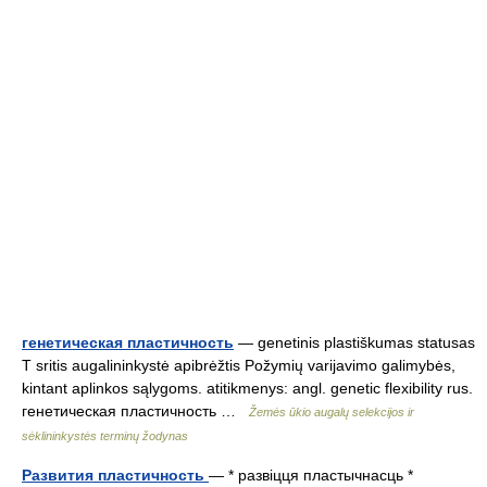
генетическая пластичность
— genetinis plastiškumas statusas
T sritis augalininkystė apibrėžtis Požymių varijavimo galimybės,
kintant aplinkos sąlygoms. atitikmenys: angl. genetic flexibility rus.
генетическая пластичность …
Žemės ūkio augalų selekcijos ir
sėklininkystės terminų žodynas
Развития пластичность
— * развіцця пластычнасць *